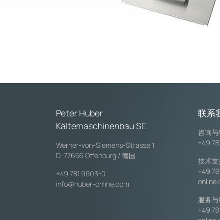
Peter Huber
联系
Kältemaschinenbau SE
咨询与
+49 78
Werner-von-Siemens-Strasse 1
D-77656 Offenburg / 德国
技术支
+49 78
+49 781 9603-0
online
info@huber-online.com
服务与
+49 78