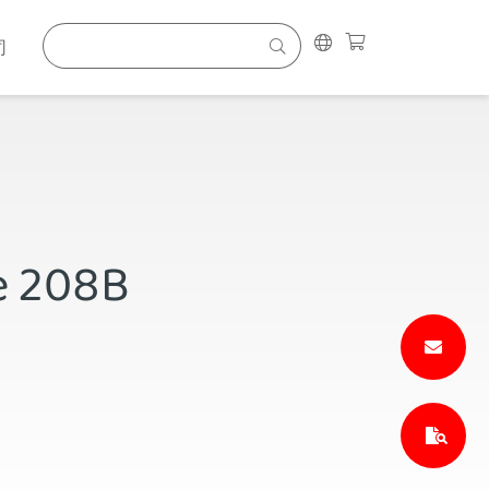
司
e 208B