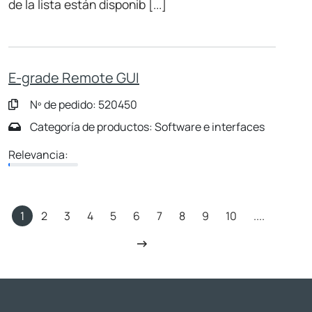
de la lista están disponib [...]
E-grade Remote GUI
Nº de pedido: 520450
Categoría de productos: Software e interfaces
Relevancia:
1
2
3
4
5
6
7
8
9
10
....