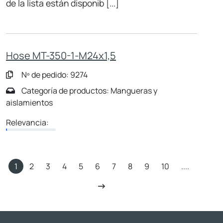
de la lista están disponib [...]
Hose MT-350-1-M24x1,5
Nº de pedido: 9274
Categoría de productos: Mangueras y
aislamientos
Relevancia:
1
2
3
4
5
6
7
8
9
10
....