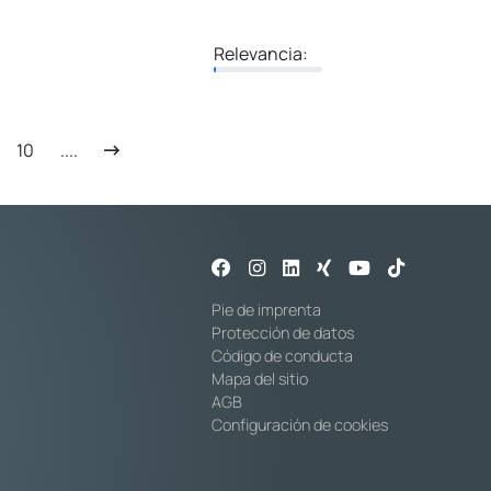
Relevancia:
10
....
Pie de imprenta
Protección de datos
Código de conducta
Mapa del sitio
AGB
Configuración de cookies