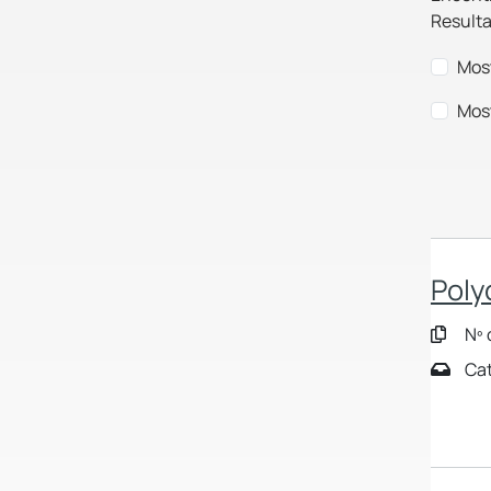
Resulta
Most
Most
Poly
Nº 
Cat