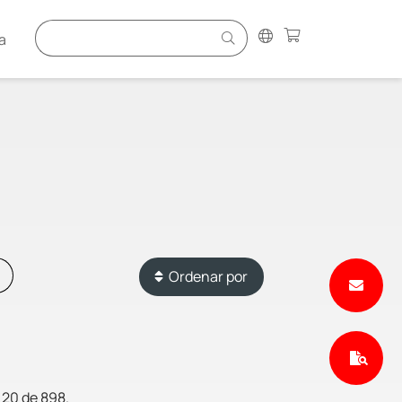
a
Ordenar por
 20 de 898.