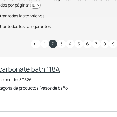
dos por página:
rar todas las tensiones
rar todos los refrigerantes
1
2
3
4
5
6
7
8
9
carbonate bath 118A
de pedido: 30526
egoría de productos: Vasos de baño