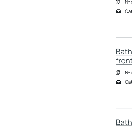
Nº 
Cat
Bath
fron
Nº 
Cat
Bath