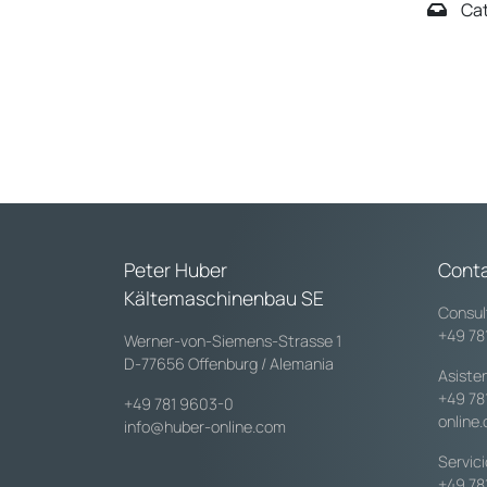
Cat
Peter Huber
Cont
Kältemaschinenbau SE
Consul
+49 78
Werner-von-Siemens-Strasse 1
D-77656 Offenburg / Alemania
Asiste
+49 78
+49 781 9603-0
online
info@huber-online.com
Servic
+49 78