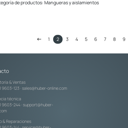
egoría de productos: Mangueras y aislamientos
1
2
3
4
5
6
7
8
9
acto
toría & Ventas
1 9603-123
·
sales@huber-online.com
ncia técnica
1 9603-244
·
support@huber-
.com
io & Reparaciones
1 9603-144
·
service@huber-