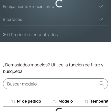
Loading...
Equipamiento y rendimiento
Interfaces
0
Productos encontrados
¿Demasiados modelos? Utilice la función de filtro y
búsqueda.
N° de pedido
Modelo
Temperatu
N° de pedido
Modelo
Temperatu