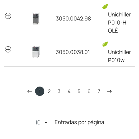
Unichiller
3050.0042.98
P010-H
OLÉ
3050.0038.01
Unichiller
P010w
1
2
3
4
5
6
7
Entradas por página