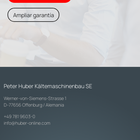
Ampliar garantía
Peter Huber Kältemaschinenbau SE
Werner-von-Siemens-Strasse 1
D-77656 Offenburg / Alemania
+49 781 9603-0
info@huber-online.com