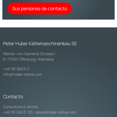
Sus personas de contacto
Peter Huber Kältemaschinenbau SE
Werner-von-Siemens-Strasse 1
D-77656 Offenburg / Alemania
+49 781 9603-0
info@huber-online.com
Contacto
Consultoría & Ventas
+49 781 9603-123
·
sales@huber-online.com