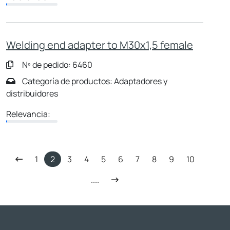
Welding end adapter to M30x1,5 female
Nº de pedido: 6460
Categoría de productos: Adaptadores y
distribuidores
Relevancia:
1
2
3
4
5
6
7
8
9
10
....