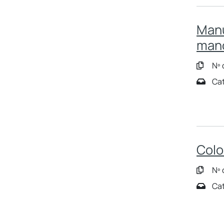
Manu
man
Nº 
Cat
Colo
Nº 
Cat