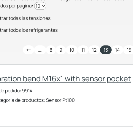
dos por página:
rar todas las tensiones
rar todos los refrigerantes
....
8
9
10
11
12
13
14
15
bration bend M16x1 with sensor pocket
de pedido: 9914
egoría de productos: Sensor Pt100