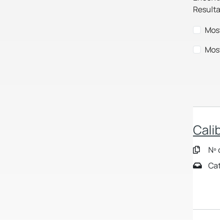
Resulta
Most
Most
Cali
Nº 
Cat