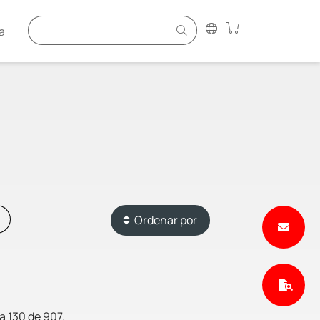
a
Ordenar por
a 130 de 907.