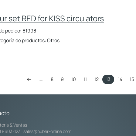
ur set RED for KISS circulators
de pedido: 61998
egoría de productos: Otros
....
8
9
10
11
12
13
14
15
acto
toría & Ventas
1 9603-123
·
sales@huber-online.com