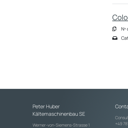
Colo
Nº 
Cat
Peter Huber
Cont
Kältemaschinenbau SE
Consul
+49 78
Werner-von-Siemens-Strasse 1