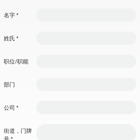
名字
*
姓氏
*
职位/职能
部门
公司
*
街道，门牌
号
*