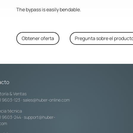
The bypass is easily bendable.
Obtener oferta
Pregunta sobre el product
acto
toría & Ventas
1 9603-123
·
sales@huber-online.com
ncia técnica
1 9603-244
·
support@huber-
.com