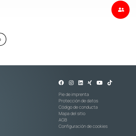
o
Pie de imprenta
Protección de datos
Código de conducta
Mapa del sitio
AGB
Configuración de cookies