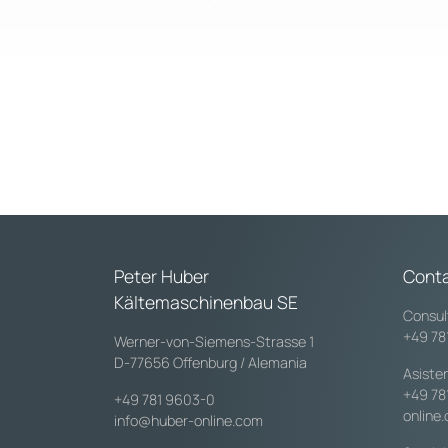
Peter Huber
Cont
Kältemaschinenbau SE
Consul
+49 78
Werner-von-Siemens-Strasse 1
D-77656 Offenburg / Alemania
Asiste
+49 78
+49 781 9603-0
online
info@huber-online.com