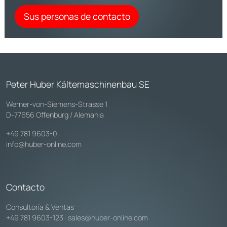
Sus personas de contacto
Peter Huber Kältemaschinenbau SE
Werner-von-Siemens-Strasse 1
D-77656 Offenburg / Alemania
+49 781 9603-0
info@huber-online.com
Contacto
Consultoría & Ventas
+49 781 9603-123
·
sales@huber-online.com