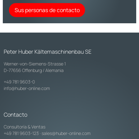
Sus personas de contacto
Peter Huber Kältemaschinenbau SE
Werner-von-Siemens-Strasse 1
D-77656 Offenburg / Alemania
+49 781 9603-0
info@huber-online.com
Contacto
Consultoría & Ventas
+49 781 9603-123
·
sales@huber-online.com