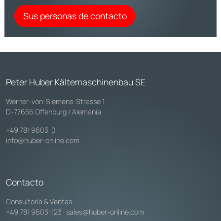
Sus personas de contacto
Peter Huber Kältemaschinenbau SE
Werner-von-Siemens-Strasse 1
D-77656 Offenburg / Alemania
+49 781 9603-0
info@huber-online.com
Contacto
Consultoría & Ventas
+49 781 9603-123
·
sales@huber-online.com