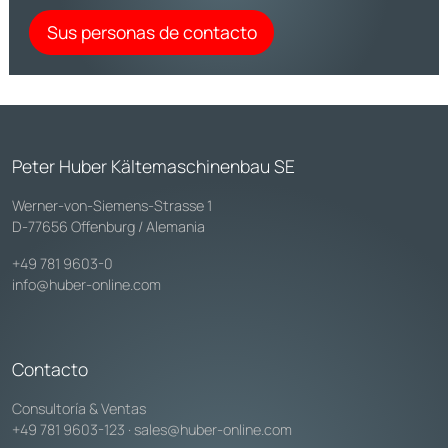
Sus personas de contacto
Peter Huber Kältemaschinenbau SE
Werner-von-Siemens-Strasse 1
D-77656 Offenburg / Alemania
+49 781 9603-0
info@huber-online.com
Contacto
Consultoría & Ventas
+49 781 9603-123
·
sales@huber-online.com