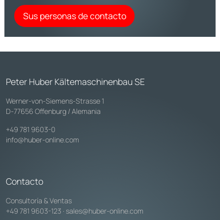
Sus personas de contacto
Peter Huber Kältemaschinenbau SE
Werner-von-Siemens-Strasse 1
D-77656 Offenburg / Alemania
+49 781 9603-0
info@huber-online.com
Contacto
Consultoría & Ventas
+49 781 9603-123
·
sales@huber-online.com