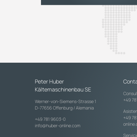
Peter Huber
Cont
Kältemaschinenbau SE
Consul
+49 78
Werner-von-Siemens-Strasse 1
D-77656 Offenburg / Alemania
Asiste
+49 78
+49 781 9603-0
online
info@huber-online.com
Servic