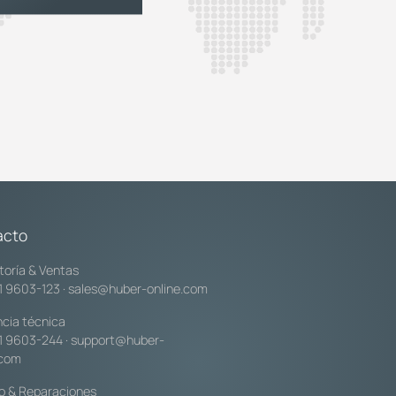
acto
toría & Ventas
1 9603-123
·
sales@huber-online.com
ncia técnica
1 9603-244
·
support@huber-
.com
io & Reparaciones