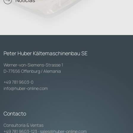
Peter Huber Kältemaschinenbau SE
Werner-von-Siemens-Strasse 1
D-77656 Offenburg / Alemania
+49 781 9603-0
info@huber-online.com
Contacto
Consultoría & Ventas
+49 781 9603-123
·
sales@huber-online.com