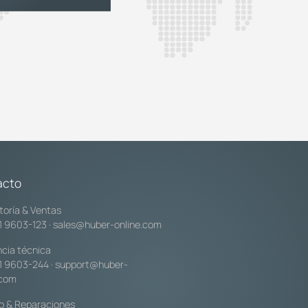
acto
toría & Ventas
1 9603-123
·
sales@huber-online.com
ncia técnica
1 9603-244
·
support@huber-
.com
io & Reparaciones