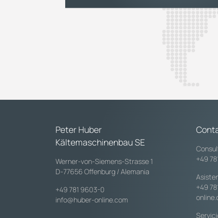
Peter Huber
Cont
Kältemaschinenbau SE
Consul
+49 78
Werner-von-Siemens-Strasse 1
D-77656 Offenburg / Alemania
Asiste
+49 78
+49 781 9603-0
online
info@huber-online.com
Servic