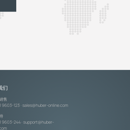
我们
销售
1 9603-123
·
sales@huber-online.com
持
1 9603-244
·
support@huber-
.com