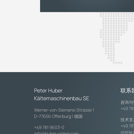
Peter Huber
联系
Kältemaschinenbau SE
咨询与
+49 78
Werner-von-Siemens-Strasse 1
D-77656 Offenburg / 德国
技术支
+49 78
+49 781 9603-0
online
info@huber-online.com