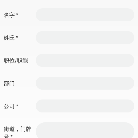
名字
*
姓氏
*
职位/职能
部门
公司
*
街道，门牌
号
*