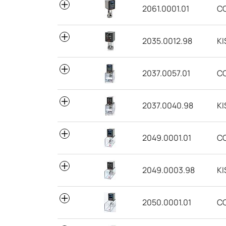
2061.0001.01
CC
2035.0012.98
KI
2037.0057.01
C
2037.0040.98
KI
2049.0001.01
C
2049.0003.98
KI
2050.0001.01
C