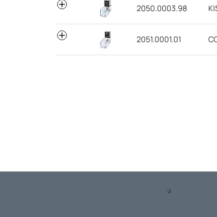
2050.0003.98
KI
2051.0001.01
CC