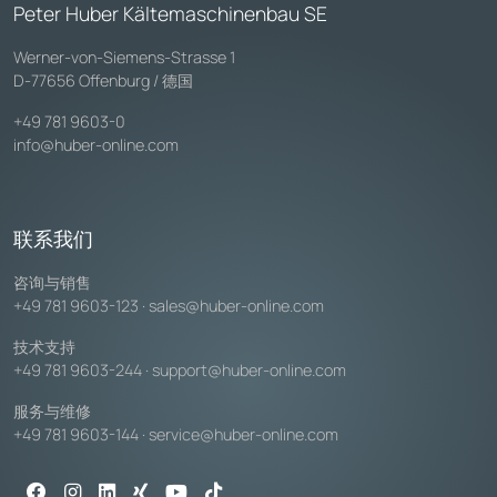
Peter Huber Kältemaschinenbau SE
Werner-von-Siemens-Strasse 1
D-77656 Offenburg / 德国
+49 781 9603-0
info@huber-online.com
联系我们
咨询与销售
+49 781 9603-123
·
sales@huber-online.com
技术支持
+49 781 9603-244
·
support@huber-online.com
服务与维修
+49 781 9603-144
·
service@huber-online.com