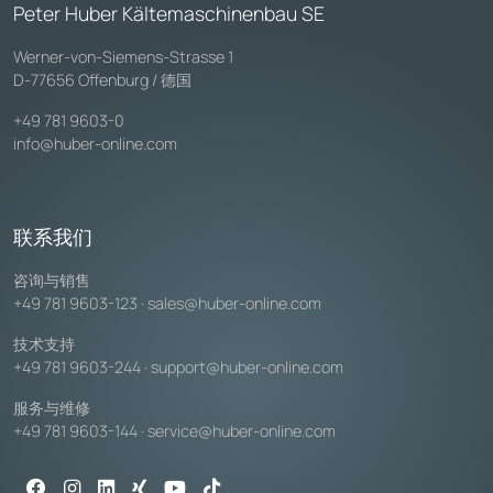
Peter Huber Kältemaschinenbau SE
Werner-von-Siemens-Strasse 1
D-77656 Offenburg / 德国
+49 781 9603-0
info@huber-online.com
联系我们
咨询与销售
+49 781 9603-123
·
sales@huber-online.com
技术支持
+49 781 9603-244
·
support@huber-online.com
服务与维修
+49 781 9603-144
·
service@huber-online.com