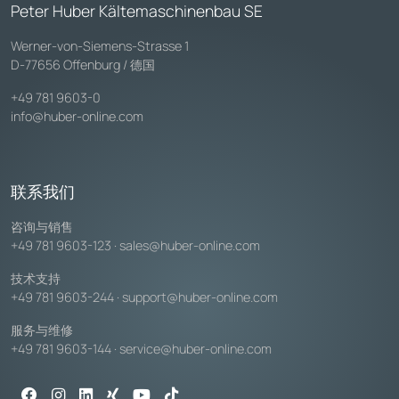
Peter Huber Kältemaschinenbau SE
Werner-von-Siemens-Strasse 1
D-77656 Offenburg / 德国
+49 781 9603-0
info@huber-online.com
联系我们
咨询与销售
+49 781 9603-123
·
sales@huber-online.com
技术支持
+49 781 9603-244
·
support@huber-online.com
服务与维修
+49 781 9603-144
·
service@huber-online.com