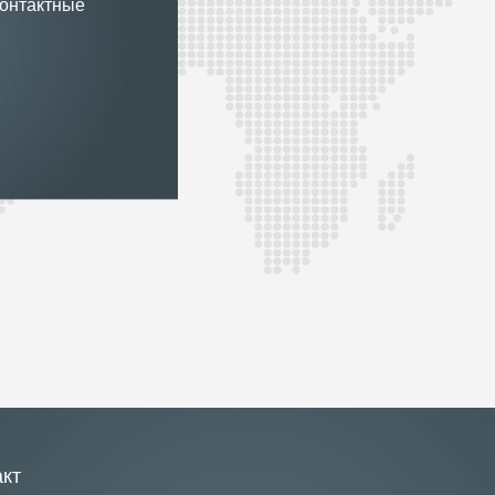
контактные
акт