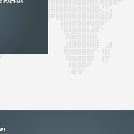
контактные
акт