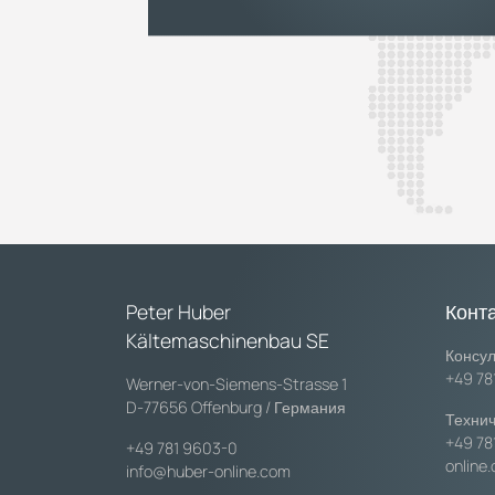
Peter Huber
Конт
Kältemaschinenbau SE
Консул
+49 78
Werner-von-Siemens-Strasse 1
D-77656 Offenburg / Германия
Технич
+49 78
+49 781 9603-0
online
info@huber-online.com