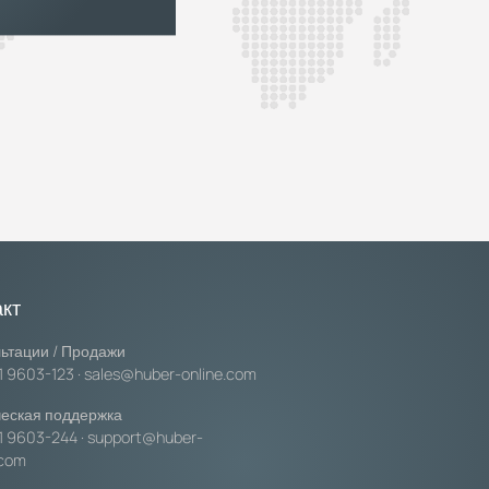
акт
ьтации / Продажи
1 9603-123
·
sales@huber-online.com
еская поддержка
1 9603-244
·
support@huber-
.com