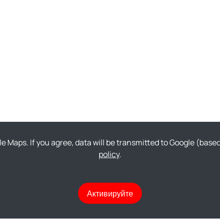
gle Maps. If you agree, data will be transmitted to Google (bas
policy
.
Активируйте