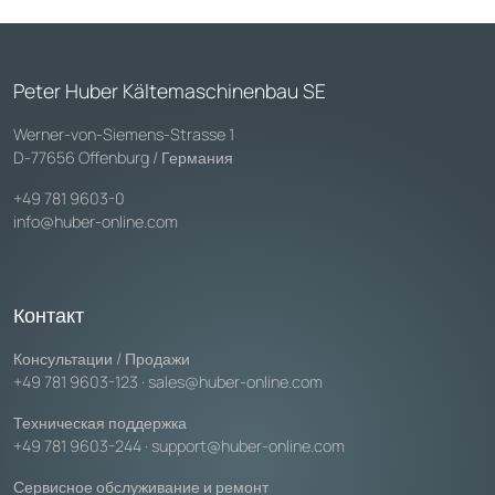
Peter Huber Kältemaschinenbau SE
Werner-von-Siemens-Strasse 1
D-77656 Offenburg / Германия
+49 781 9603-0
info@huber-online.com
Контакт
Консультации / Продажи
+49 781 9603-123
·
sales@huber-online.com
Техническая поддержка
+49 781 9603-244
·
support@huber-online.com
Сервисное обслуживание и ремонт