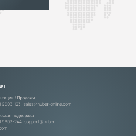
акт
ьтации / Продажи
1 9603-123
·
sales@huber-online.com
еская поддержка
1 9603-244
·
support@huber-
.com