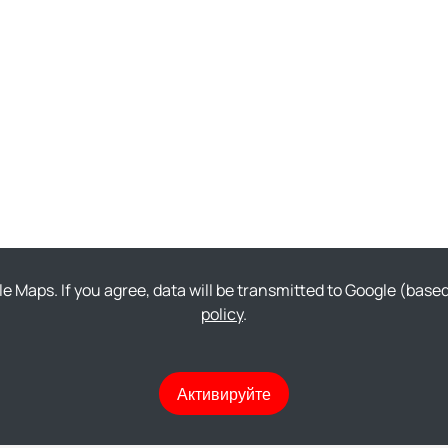
gle Maps. If you agree, data will be transmitted to Google (bas
policy
.
Активируйте