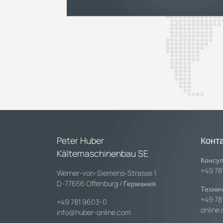
Peter Huber
Конт
Kältemaschinenbau SE
Консул
+49 78
Werner-von-Siemens-Strasse 1
D-77656 Offenburg / Германия
Технич
+49 78
+49 781 9603-0
online
info@huber-online.com