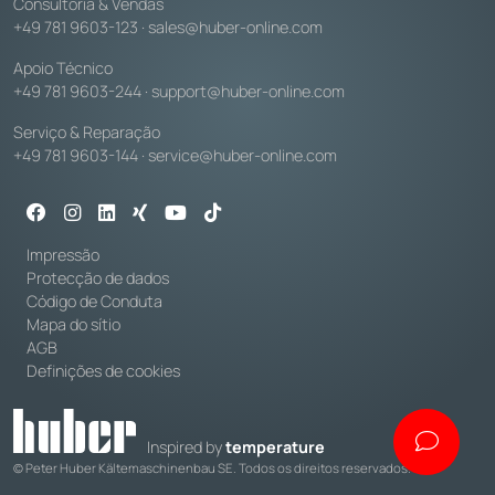
Consultoria & Vendas
+49 781 9603-123
·
sales@huber-online.com
Apoio Técnico
+49 781 9603-244
·
support@huber-online.com
Serviço & Reparação
+49 781 9603-144
·
service@huber-online.com
Impressão
Protecção de dados
Código de Conduta
Mapa do sítio
AGB
Definições de cookies
Inspired by
temperature
© Peter Huber Kältemaschinenbau SE. Todos os direitos reservados.