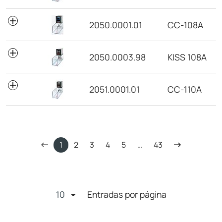
2050.0001.01
CC-108A
2050.0003.98
KISS 108A
2051.0001.01
CC-110A
1
2
3
4
5
…
43
Entradas por página