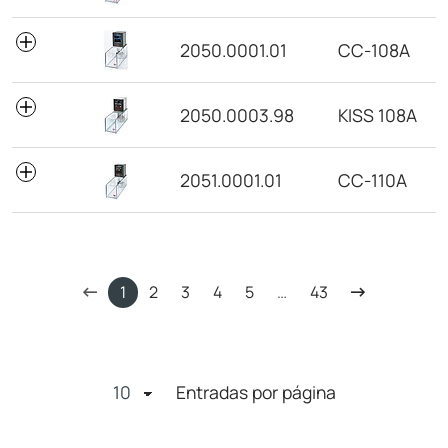
2050.0001.01
CC-108A
2050.0003.98
KISS 108A
2051.0001.01
CC-110A
1
2
3
4
5
…
43
Entradas por página