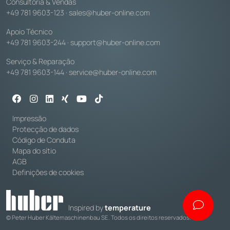
Consultoria & Vendas
+49 781 9603-123
·
sales@huber-online.com
Apoio Técnico
+49 781 9603-244
·
support@huber-online.com
Serviço & Reparação
+49 781 9603-144
·
service@huber-online.com
Impressão
Protecção de dados
Código de Conduta
Mapa do sítio
AGB
Definições de cookies
Inspired by
temperature
© Peter Huber Kältemaschinenbau SE. Todos os direitos reservados.