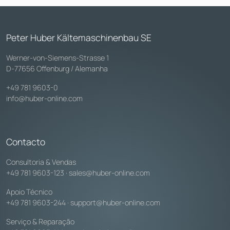
Peter Huber Kältemaschinenbau SE
Werner-von-Siemens-Strasse 1
D-77656 Offenburg / Alemanha
+49 781 9603-0
info@huber-online.com
Contacto
Consultoria & Vendas
+49 781 9603-123
·
sales@huber-online.com
Apoio Técnico
+49 781 9603-244
·
support@huber-online.com
Serviço & Reparação