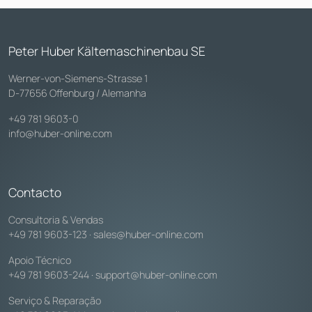
Peter Huber Kältemaschinenbau SE
Werner-von-Siemens-Strasse 1
D-77656 Offenburg / Alemanha
+49 781 9603-0
info@huber-online.com
Contacto
Consultoria & Vendas
+49 781 9603-123
·
sales@huber-online.com
Apoio Técnico
+49 781 9603-244
·
support@huber-online.com
Serviço & Reparação