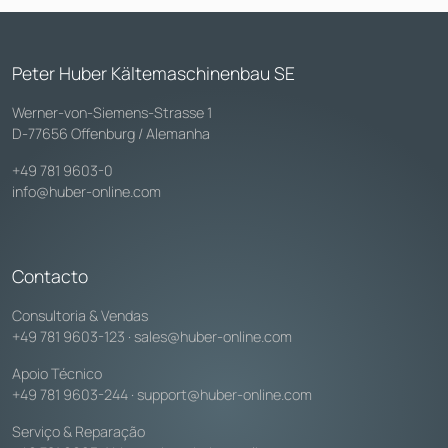
Peter Huber Kältemaschinenbau SE
Werner-von-Siemens-Strasse 1
D-77656 Offenburg / Alemanha
+49 781 9603-0
info@huber-online.com
Contacto
Consultoria & Vendas
+49 781 9603-123
·
sales@huber-online.com
Apoio Técnico
+49 781 9603-244
·
support@huber-online.com
Serviço & Reparação