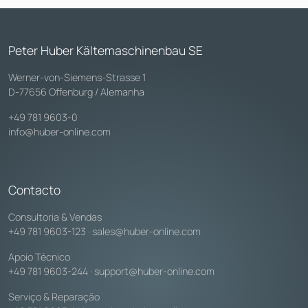
Peter Huber Kältemaschinenbau SE
Werner-von-Siemens-Strasse 1
D-77656 Offenburg / Alemanha
+49 781 9603-0
info@huber-online.com
Contacto
Consultoria & Vendas
+49 781 9603-123
·
sales@huber-online.com
Apoio Técnico
+49 781 9603-244
·
support@huber-online.com
Serviço & Reparação