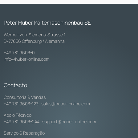
Peter Huber Kältemaschinenbau SE
Werner-von-Siemens-Strasse 1
D-77656 Offenburg / Alemanha
+49 781 9603-0
info@huber-online.com
Contacto
Consultoria & Vendas
+49 781 9603-123
·
sales@huber-online.com
Apoio Técnico
+49 781 9603-244
·
support@huber-online.com
Serviço & Reparação