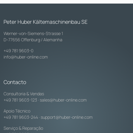
Peter Huber Kältemaschinenbau SE
Werner-von-Siemens-Strasse 1
D-77656 Offenburg / Alemanha
+49 781 9603-0
info@huber-online.com
Contacto
Consultoria & Vendas
+49 781 9603-123
·
sales@huber-online.com
Apoio Técnico
+49 781 9603-244
·
support@huber-online.com
Serviço & Reparação