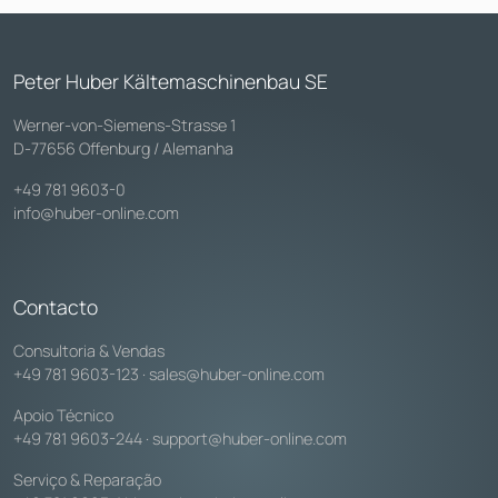
Peter Huber Kältemaschinenbau SE
Werner-von-Siemens-Strasse 1
D-77656 Offenburg / Alemanha
+49 781 9603-0
info@huber-online.com
Contacto
Consultoria & Vendas
+49 781 9603-123
·
sales@huber-online.com
Apoio Técnico
+49 781 9603-244
·
support@huber-online.com
Serviço & Reparação