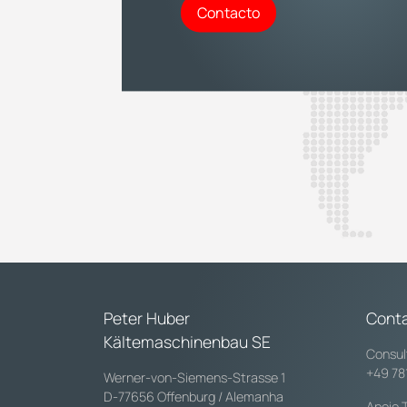
Contacto
Peter Huber
Cont
Kältemaschinenbau SE
Consul
+49 78
Werner-von-Siemens-Strasse 1
D-77656 Offenburg / Alemanha
Apoio 