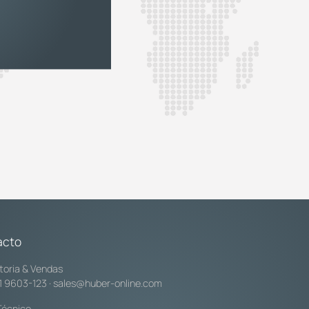
acto
toria & Vendas
1 9603-123
·
sales@huber-online.com
Técnico