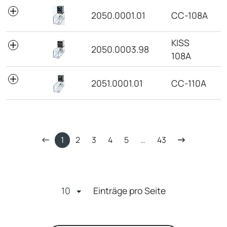
2050.0001.01
CC-108A
KISS
2050.0003.98
108A
2051.0001.01
CC-110A
1
2
3
4
5
…
43
Einträge pro Seite