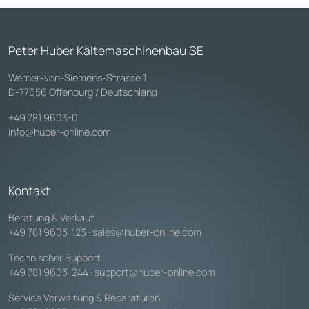
Peter Huber Kältemaschinenbau SE
Werner-von-Siemens-Strasse 1
D-77656 Offenburg / Deutschland
+49 781 9603-0
info@huber-online.com
Kontakt
Beratung & Verkauf
+49 781 9603-123
·
sales@huber-online.com
Technischer Support
+49 781 9603-244
·
support@huber-online.com
Service Verwaltung & Reparaturen