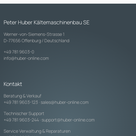
Peter Huber Kältemaschinenbau SE
Werner-von-Siemens-Strasse 1
D-77656 Offenburg / Deutschland
+49 781 9603-0
info@huber-online.com
Kontakt
Beratung & Verkauf
+49 781 9603-123
·
sales@huber-online.com
Technischer Support
+49 781 9603-244
·
support@huber-online.com
Service Verwaltung & Reparaturen