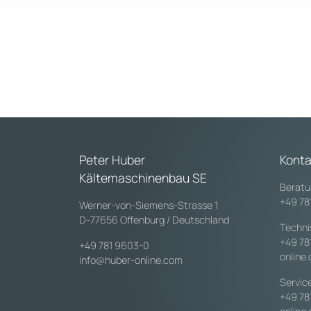
Peter Huber
Konta
Kältemaschinenbau SE
Beratu
+49 78
Werner-von-Siemens-Strasse 1
D-77656 Offenburg / Deutschland
Techni
+49 78
+49 781 9603-0
online
info@huber-online.com
Servic
+49 78