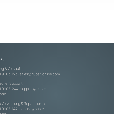
kt
ng & Verkauf
1 9603-123
·
sales@huber-online.com
scher Support
1 9603-244
·
support@huber-
.com
e Verwaltung & Reparaturen
1 9603-144
·
service@huber-