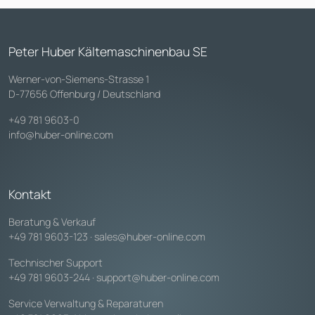
Peter Huber Kältemaschinenbau SE
Werner-von-Siemens-Strasse 1
D-77656 Offenburg / Deutschland
+49 781 9603-0
info@huber-online.com
Kontakt
Beratung & Verkauf
+49 781 9603-123
·
sales@huber-online.com
Technischer Support
+49 781 9603-244
·
support@huber-online.com
Service Verwaltung & Reparaturen