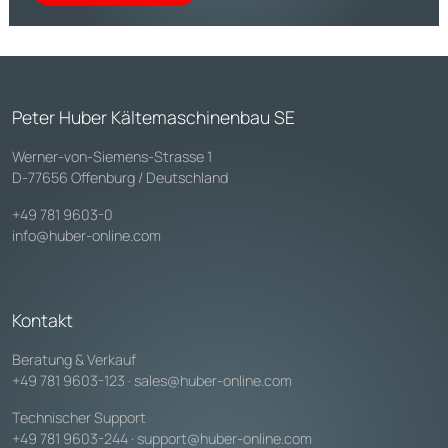
Peter Huber Kältemaschinenbau SE
Werner-von-Siemens-Strasse 1
D-77656 Offenburg / Deutschland
+49 781 9603-0
info@huber-online.com
Kontakt
Beratung & Verkauf
+49 781 9603-123
·
sales@huber-online.com
Technischer Support
+49 781 9603-244
·
support@huber-online.com