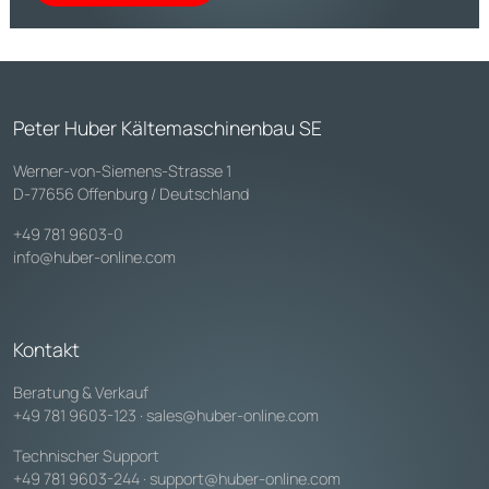
Peter Huber Kältemaschinenbau SE
Werner-von-Siemens-Strasse 1
D-77656 Offenburg / Deutschland
+49 781 9603-0
info@huber-online.com
Kontakt
Beratung & Verkauf
+49 781 9603-123
·
sales@huber-online.com
Technischer Support
+49 781 9603-244
·
support@huber-online.com