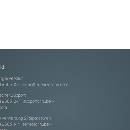
kt
ng & Verkauf
1 9603-123
·
sales@huber-online.com
scher Support
1 9603-244
·
support@huber-
.com
e Verwaltung & Reparaturen
1 9603-144
·
service@huber-