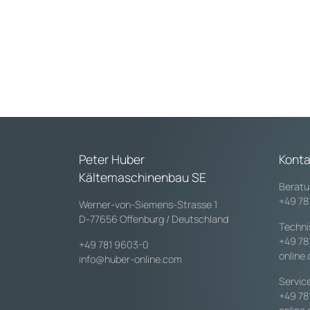
Peter Huber
Konta
Kältemaschinenbau SE
Beratu
+49 78
Werner-von-Siemens-Strasse 1
D-77656 Offenburg / Deutschland
Techni
+49 78
+49 781 9603-0
online
info@huber-online.com
Servic
+49 78