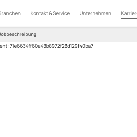
Branchen
Kontakt & Service
Unternehmen
Karrier
Jobbeschreibung
vent: 71e6634ff60a48b8972f28d129f40ba7