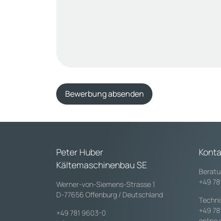
Bewerbung absenden
Peter Huber
Konta
Kältemaschinenbau SE
Beratu
+49 78
Werner-von-Siemens-Strasse 1
D-77656 Offenburg / Deutschland
Techni
+49 78
+49 781 9603-0
online