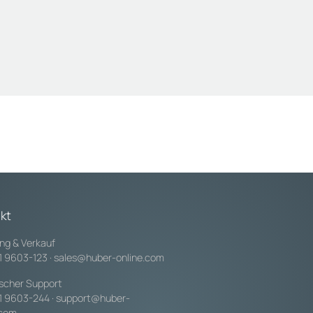
kt
ng & Verkauf
1 9603-123
·
sales@huber-online.com
scher Support
1 9603-244
·
support@huber-
.com